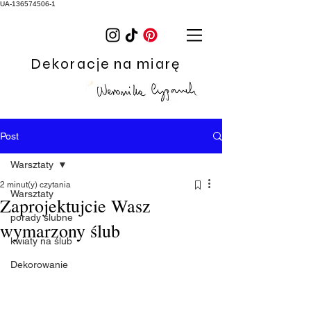
UA-136574506-1
Dekoracje na miarę
Post
Warsztaty
2 minut(y) czytania
Warsztaty
Zaprojektujcie Wasz
porady ślubne
wymarzony ślub
kwiaty na ślub
Dekorowanie