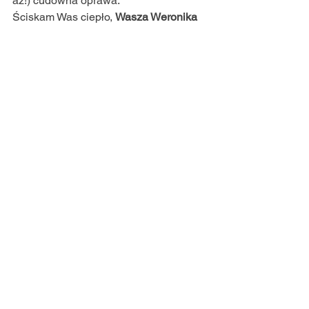
aż!) cudowna oprawa.
Ściskam Was ciepło, 
Wasza Weronika